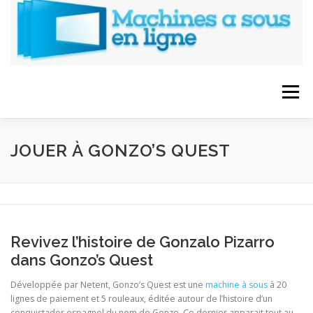
Skip
to
content
Menu
ACCUEIL
3D SLOTS
CROUPIER EN DIRECT
JOUER À GONZO’S QUEST
PROGRESSIFS JACKPOTS
Revivez l’histoire de Gonzalo Pizarro
LOGICIELS DE MACHINES A SOUS
LES BONUS
dans Gonzo’s Quest
Développée par Netent, Gonzo’s Quest est une
machine à sous
à 20
lignes de paiement et 5 rouleaux, éditée autour de l’histoire d’un
conquistador espagnol du nom de Gonzo. Ce dernier apparait tout au