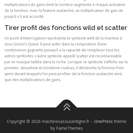
multiplicateurs de gains dont le nombre augmente à chaque activation
de la fonction. Avec la feature avalanche, un multiplicateur de gain de
jusqu’à x 5 est accordé.
Tirer profit des fonctions wild et scatter
Un point d’interrogation représente le symbole wild de la machine à
sous Gonzo’s Quest. Il peut aider dans la composition d’une
combinaison gagnante puisqu’il a la capacité de remplacer tous les
autres symboles. L’autre symbole appelé scatter est reconnaissable
par un masque taillée dans la roche. Lorsque ce symbole s’affiche sur le
premier, deuxième et troisième rouleau, il déclenche la fonction free
spins durant lesquels l’on peut profiter de la fonction avalanche ainsi
que des multiplicateurs de gains.
Copyright © 2026 machinesasousenligne.fr
–
OnePress
theme
by FameThemes